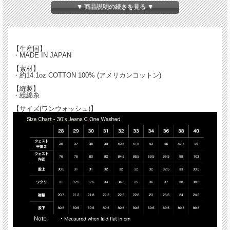
生地は米綿を使用したタテヨコ6番の14.1oz。
▼ 商品説明の続きを見る ▼
ヴィンテージモデルの生地を解析し新規に製作しています。
一般的な耳付き生地よりも糸の打ち込みが多いのが特徴で、ハリとコシが強いガシ
ッとした穿き心地の生地です。
【生産国】
・MADE IN JAPAN
【素材】
・約14.1oz COTTON 100% (アメリカンコットン)
【縫製】
・総綿糸
【サイズ(ワンウォッシュ)】