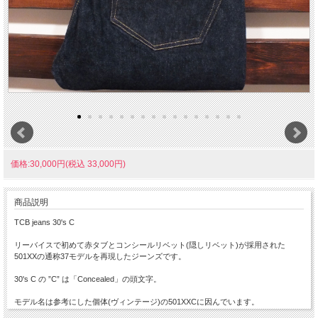
価格:30,000円(税込 33,000円)
商品説明
TCB jeans 30's C
リーバイスで初めて赤タブとコンシールリベット(隠しリベット)が採用された
501XXの通称37モデルを再現したジーンズです。
30's C の ”C” は「Concealed」の頭文字。
モデル名は参考にした個体(ヴィンテージ)の501XXCに因んでいます。