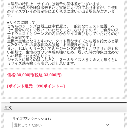
※製品の特性上、サイズには若干の個体差がございます。
※商品画像の色味は出来るだけ実物に近づけておりますが、ご使用
のディスプレイの設定等により色味に違いが出る場合がございま
す。
■サイズに関して
こちらのジーンズは股上は中程度と、一般的なウェスト位置（へ
そ〜腰骨の間）で履いていただくことになりますので、ご自身のヌ
ードウェストとジーンズの内径からサイズ選びをしていただくのが
最も確実です。
生機の生地となりますので、タイト目なサイズから履き始めると最
大2~3インチ の履き馴染みは起こる可能性があります。
また、TCBがリリースしてきたジーンズの中でも、ワタリが最も広
い部類で、生地のゴワツキ感も強いため、履いた時の印象は太めで
いい野暮ったさがあります。
ジャストに履くのはもちろん、２〜３サイズ大きく＆太く履くとい
うサイズ感も映えるモデルだと思います。
価格:
30,000円
(税込 33,000円)
[ポイント還元 990ポイント～]
注文
サイズ(ワンウォッシュ)：