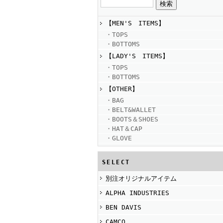
【MEN'S ITEMS】
・TOPS
・BOTTOMS
【LADY'S ITEMS】
・TOPS
・BOTTOMS
【OTHER】
・BAG
・BELT&WALLET
・BOOTS＆SHOES
・HAT＆CAP
・GLOVE
SELECT
別注オリジナルアイテム
ALPHA INDUSTRIES
BEN DAVIS
CAMCO