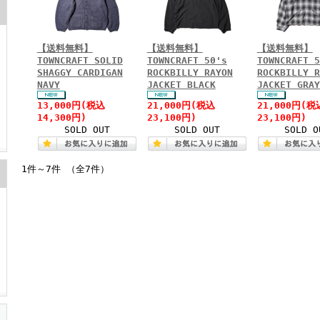
【送料無料】
【送料無料】
【送料無料】
TOWNCRAFT SOLID
TOWNCRAFT 50's
TOWNCRAFT 5
SHAGGY CARDIGAN
ROCKBILLY RAYON
ROCKBILLY R
NAVY
JACKET BLACK
JACKET GRAY
13,000円(税込
21,000円(税込
21,000円(税
14,300円)
23,100円)
23,100円)
SOLD OUT
SOLD OUT
SOLD O
1件～7件 （全7件）