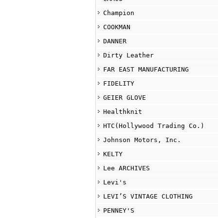
Champion
COOKMAN
DANNER
Dirty Leather
FAR EAST MANUFACTURING
FIDELITY
GEIER GLOVE
Healthknit
HTC(Hollywood Trading Co.)
Johnson Motors, Inc.
KELTY
Lee ARCHIVES
Levi's
LEVI’S VINTAGE CLOTHING
PENNEY'S