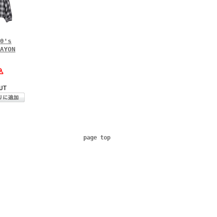
0's
AYON
込
UT
page top