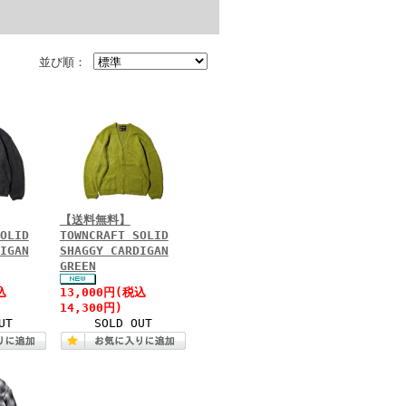
並び順：
【送料無料】
OLID
TOWNCRAFT SOLID
IGAN
SHAGGY CARDIGAN
GREEN
込
13,000円(税込
14,300円)
UT
SOLD OUT