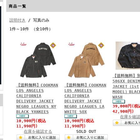
商品一覧
説明付き
/ 写真のみ
1件～10件 （全10件）
【送料無料】
506XX DENIM
【送料無料】COOKMAN
【送料無料】COOKMAN
JACKET（1st
LOS ANGELES
LOS ANGELES
MODEL）BLAC
CALIFORNIA
CALIFORNIA
WASH
DELIVERY JACKET
DELIVERY JACKET
39,000円(税
NEGRO LEAGUES NY
NEGRO LEAGUES LA
42,900円)
BLACK YANKEES
WHITE SOX
在庫を確
10,900円(税込
10,900円(税込
11,990円)
11,990円)
在庫を確認する
SOLD OUT