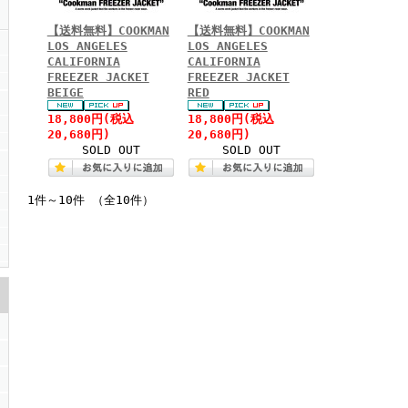
【送料無料】COOKMAN
【送料無料】COOKMAN
LOS ANGELES
LOS ANGELES
CALIFORNIA
CALIFORNIA
FREEZER JACKET
FREEZER JACKET
BEIGE
RED
18,800円(税込
18,800円(税込
20,680円)
20,680円)
SOLD OUT
SOLD OUT
1件～10件 （全10件）