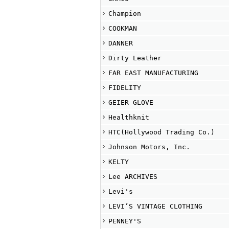
Champion
COOKMAN
DANNER
Dirty Leather
FAR EAST MANUFACTURING
FIDELITY
GEIER GLOVE
Healthknit
HTC(Hollywood Trading Co.)
Johnson Motors, Inc.
KELTY
Lee ARCHIVES
Levi's
LEVI’S VINTAGE CLOTHING
PENNEY'S