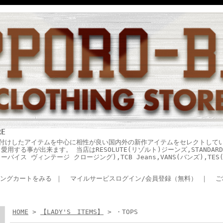
RE
付けしたアイテムを中心に相性が良い国内外の新作アイテムをセレクトして
する事が出来ます。 当店はRESOLUTE(リゾルト)ジーンズ,STANDARD 
ING(リーバイス ヴィンテージ クロージング),TCB Jeans,VANS(バンズ),T
ングカートをみる
｜
マイルサービスログイン/会員登録（無料）
｜
ご
HOME
>
【LADY'S ITEMS】
> ・TOPS