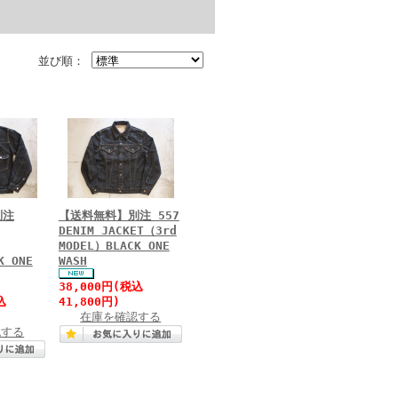
並び順：
別注
【送料無料】別注 557
DENIM JACKET（3rd
MODEL）BLACK ONE
K ONE
WASH
38,000円(税込
込
41,800円)
在庫を確認する
認する