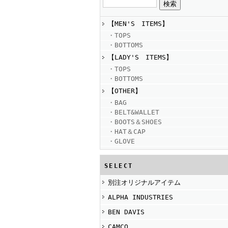
【MEN'S ITEMS】
・TOPS
・BOTTOMS
【LADY'S ITEMS】
・TOPS
・BOTTOMS
【OTHER】
・BAG
・BELT&WALLET
・BOOTS＆SHOES
・HAT＆CAP
・GLOVE
SELECT
別注オリジナルアイテム
ALPHA INDUSTRIES
BEN DAVIS
CAMCO