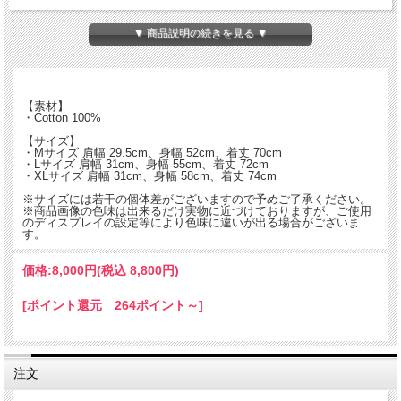
シンプルで使い勝手も良く、夏場のアクティビティに活躍する1枚です。
▼ 商品説明の続きを見る ▼
【素材】
・Cotton 100%
【サイズ】
・Mサイズ 肩幅 29.5cm、身幅 52cm、着丈 70cm
・Lサイズ 肩幅 31cm、身幅 55cm、着丈 72cm
・XLサイズ 肩幅 31cm、身幅 58cm、着丈 74cm
※サイズには若干の個体差がございますので予めご了承ください。
※商品画像の色味は出来るだけ実物に近づけておりますが、ご使用
のディスプレイの設定等により色味に違いが出る場合がございま
す。
価格:
8,000円
(税込 8,800円)
[ポイント還元 264ポイント～]
注文