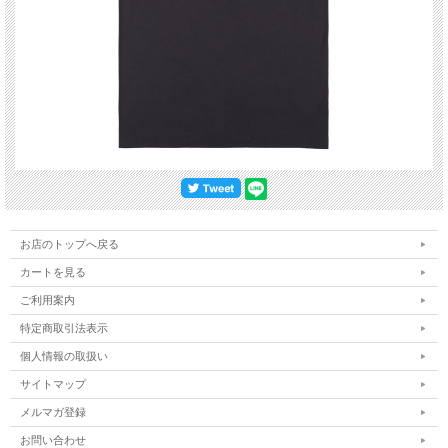
お店のトップへ戻る
カートを見る
ご利用案内
特定商取引法表示
個人情報の取扱い
サイトマップ
【167cm 63kg Mサイズ着用】
メルマガ登録
お問い合わせ