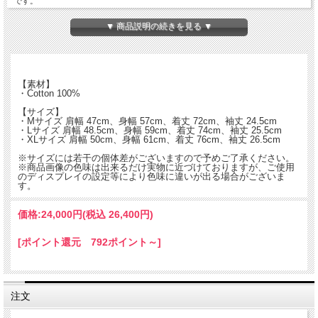
です。
昔ながらのハンドプリントによる独特な質感でヴィンテージのような雰囲気に。
▼ 商品説明の続きを見る ▼
衿、着丈、身幅など今着やすいバランスに調整しシルエットも抜群です。
【素材】
・Cotton 100%
【サイズ】
・Mサイズ 肩幅 47cm、身幅 57cm、着丈 72cm、袖丈 24.5cm
・Lサイズ 肩幅 48.5cm、身幅 59cm、着丈 74cm、袖丈 25.5cm
・XLサイズ 肩幅 50cm、身幅 61cm、着丈 76cm、袖丈 26.5cm
※サイズには若干の個体差がございますので予めご了承ください。
※商品画像の色味は出来るだけ実物に近づけておりますが、ご使用
のディスプレイの設定等により色味に違いが出る場合がございま
す。
価格:
24,000円
(税込 26,400円)
[ポイント還元 792ポイント～]
注文