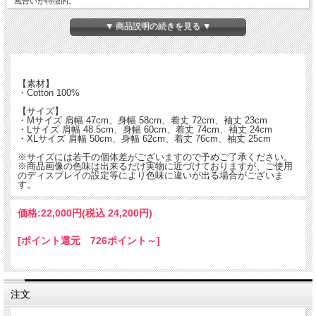
風合いが特徴的。
上品な光沢感があり、肌触りが滑らかで着心地の良いところも魅力です。
▼ 商品説明の続きを見る ▼
そんな贅沢な生地をワークシャツに落とし込み、脱ぎ着しやすいリングドット釦で
製作。
ワークアイテムの名札をイメージしたスクリプトロゴを、同系色の刺繍でモダンに
【素材】
仕上げた大人のワークシャツです。
・Cotton 100%
【サイズ】
・Mサイズ 肩幅 47cm、身幅 58cm、着丈 72cm、袖丈 23cm
・Lサイズ 肩幅 48.5cm、身幅 60cm、着丈 74cm、袖丈 24cm
・XLサイズ 肩幅 50cm、身幅 62cm、着丈 76cm、袖丈 25cm
※サイズには若干の個体差がございますので予めご了承ください。
※商品画像の色味は出来るだけ実物に近づけておりますが、ご使用
のディスプレイの設定等により色味に違いが出る場合がございま
す。
価格:
22,000円
(税込 24,200円)
[ポイント還元 726ポイント～]
注文