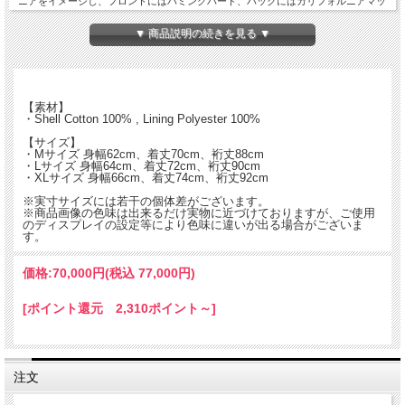
ニアをイメージし、フロントにはハミングバード、バックにはカリフォルニアマッ
プを刺繍。
▼ 商品説明の続きを見る ▼
サテン面はスポーツの盛んなカリフォルニアをイメージしたスタジャン仕様で、
SDロゴパッチ刺繍にて仕上げています。
スタンダードカリフォルニアらしい柔らかい雰囲気で表現した初となる”スカジャ
ン”。
【素材】
・Shell Cotton 100% , Lining Polyester 100%
ハード過ぎないいつもの雰囲気で、色気もある仕上がりになっています。
【サイズ】
・Mサイズ 身幅62cm、着丈70cm、裄丈88cm
・Lサイズ 身幅64cm、着丈72cm、裄丈90cm
・XLサイズ 身幅66cm、着丈74cm、裄丈92cm
※実寸サイズには若干の個体差がございます。
※商品画像の色味は出来るだけ実物に近づけておりますが、ご使用
のディスプレイの設定等により色味に違いが出る場合がございま
す。
価格:
70,000円
(税込 77,000円)
[ポイント還元 2,310ポイント～]
注文