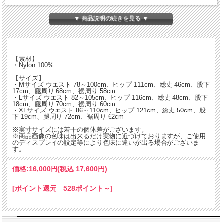
濡れても乾きやすい素材なので、日常からアウトドアまで幅広く活用できるイージ
ーショーツです。
▼ 商品説明の続きを見る ▼
【素材】
・Nylon 100%
【サイズ】
・Mサイズ ウエスト 78～100cm、ヒップ 111cm、総丈 46cm、股下
17cm、腿周り 68cm、裾周り 58cm
・Lサイズ ウエスト 82～105cm、ヒップ 116cm、総丈 48cm、股下
18cm、腿周り 70cm、裾周り 60cm
・XLサイズ ウエスト 86～110cm、ヒップ 121cm、総丈 50cm、股
下 19cm、腿周り 72cm、裾周り 62cm
※実寸サイズには若干の個体差がございます。
※商品画像の色味は出来るだけ実物に近づけておりますが、ご使用
のディスプレイの設定等により色味に違いが出る場合がございま
す。
価格:
16,000円
(税込 17,600円)
[ポイント還元 528ポイント～]