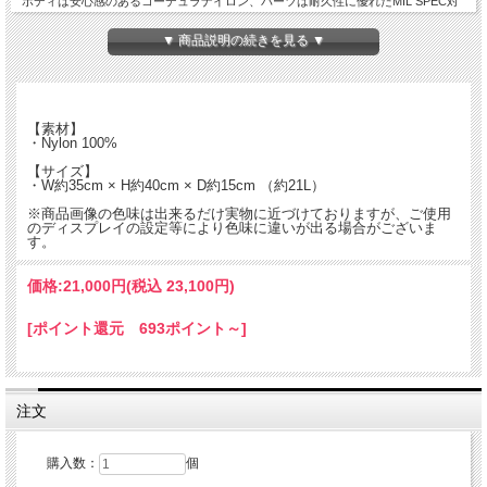
ボディは安心感のあるコーデュラナイロン、パーツは耐久性に優れたMIL SPEC対
応のテープやバックルを。
▼ 商品説明の続きを見る ▼
フロントのアウトポケットは、収納力のある大き目のつくりで仕切りのある内ポケ
ットやキーコードが付属します。
また、ボトルやスマートフォン、サングラスなど、出し入れする頻度の高い物の収
納に便利なサイドポケットも両サイドに。
【素材】
・Nylon 100%
マチが広く収納力抜群のインサイドは、背面にはクッションに包まれたPCポケッ
【サイズ】
ト、手前側には貴重品なども収納出来るファスナー付きポケットを。
・W約35cm × H約40cm × D約15cm （約21L）
普段使いはもちろん、2泊程度の出張時なんかにも活躍してくれます。
※商品画像の色味は出来るだけ実物に近づけておりますが、ご使用
のディスプレイの設定等により色味に違いが出る場合がございま
す。
価格:
21,000円
(税込 23,100円)
[ポイント還元 693ポイント～]
注文
購入数：
個