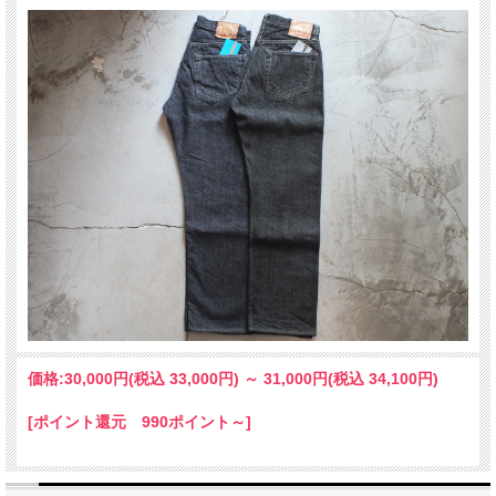
ウエスト位置を高めてヒップを包み込むようなシルエットに仕上げています。
洗うたびにデニムの表面が毛羽立つのは710と同様ですが、オンスは半オンス程度
軽い13オンス前半の711と同じ生地を使用しています。
RESOLUTE 15TH ANNIVERSARY 特製バンダナとステッカーが付属します。
価格:
30,000円
(税込 33,000円)
～
31,000円
(税込 34,100円)
[ポイント還元 990ポイント～]