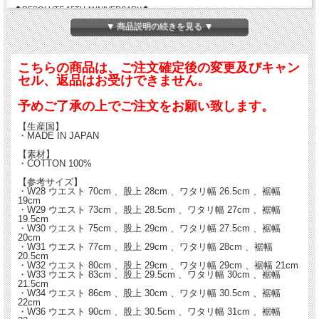
◆RESOLUTE 15TH ANNIVERSARY◆
▼ 商品説明の続きを見る ▼
インディゴ染めに比べて、糸の芯を白く残すことが難しい黒デニムは、良くも悪く
もほんやりとした色落ちになりやすい。
こちらの商品は、ご注文確定後の変更及びキャン
今回、新たに開発された染色技術、通称「ゴーストブラック」によって、芯の白を
しっかりと残したまま染色することに成功。
セル、返品はお受けできません。
リゾルト初のブラックデニムに相応しい、激しく濃淡の出る色落ちが楽しめる。
予めご了承の上でご注文をお願い致します。
【生産国】
・MADE IN JAPAN
【素材】
・COTTON 100%
【参考サイズ】
・W28 ウエスト 70cm 、股上 28cm 、ワタリ幅 26.5cm 、裾幅
19cm
・W29 ウエスト 73cm 、股上 28.5cm 、ワタリ幅 27cm 、裾幅
19.5cm
・W30 ウエスト 75cm 、股上 29cm 、ワタリ幅 27.5cm 、裾幅
20cm
・W31 ウエスト 77cm 、股上 29cm 、ワタリ幅 28cm 、裾幅
20.5cm
・W32 ウエスト 80cm 、股上 29cm 、ワタリ幅 29cm 、裾幅 21cm
・W33 ウエスト 83cm 、股上 29.5cm 、ワタリ幅 30cm 、裾幅
21.5cm
・W34 ウエスト 86cm 、股上 30cm 、ワタリ幅 30.5cm 、裾幅
22cm
・W36 ウエスト 90cm 、股上 30.5cm 、ワタリ幅 31cm 、裾幅