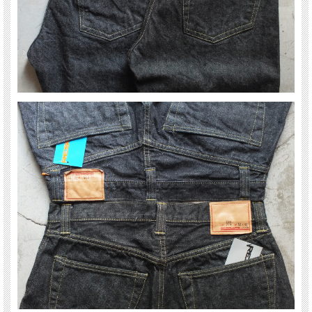
【RESOLUTE リゾルト GB714 大戦 MODEL S501XX WW2 BLACK】
第二次世界大戦下のアメリカで、物資統制によってさまざまな仕様の簡素化が余儀
なくされた通称“大戦モデル”。
戦時中の生産背景から生まれたそれには、統一性のない多種多様なタイプが存在し
ます。
RESOLUTEでは、月桂樹が刻印されたドーナツ型トップボタン、リベットなしの
コインポケット、太めのベルトループといったヴィンテージ大戦モデル特有のディ
テールを踏襲。