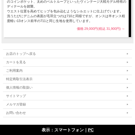
のコインポケット、太めのベルトループといったヴィンテージ大戦モデル特有の
ディテールを踏襲。
ウエスト位置を高めてヒップを包み込むようなシルエットに仕上げています。
洗うたびにデニムの表面が毛羽立つのは710と同様ですが、オンスは半オンス程
度軽い13オンス前半の711と同じ生地を使用しています。
価格:29,000円(税込 31,900円)
～
お店のトップへ戻る
カートを見る
ご利用案内
特定商取引法表示
個人情報の取扱い
サイトマップ
メルマガ登録
お問い合わせ
表示：スマートフォン｜
PC