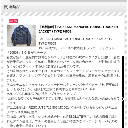
関連商品
NEW
【送料無料】FAR EAST MANUFACTURING TRUCKER
JACKET / TYPE 70505
FAR EAST MANUFACTURING TRUCKER JACKET /
TYPE 70505
1970年代のリーバイスの代表的トラッカージャケット
「70505」BIG E がモチーフ。
着丈が短く、直線的で無骨なシルエットが特徴の1stや2ndタイプとは違い、着丈
が若干長めになり、立体的に裁断されたパーツを縫い合わせて、上半身の曲線的
なラインにフィットする様に製作されたモデルです。
その洗練されたシルエットは、当時のデニムジャケット＝ワークウェアという域
を超え、ファッションアイテムとして多くの支持を集め、若者を中心に歓迎され
ました。
そんなデニムジャケットのマスターピースをジーンズデザイナー 「林 芳亨(はや
し よしゆき)」が、細部まで忠実に再現すると同時にFAR EAST
MANUFACTURING 的な視点でブラッシュアップ。
“上質なものづくりを極東アジア、日本から発信したい” そんな想いが込められて
います。
デニム生地は、RESOLUTE 712 505 MODEL で採用しているセルビッジデニム
(13オンス後半)を使用。
岡山県井原市にある「シンヤ株式会社」のRESOLUTE専用の旧式力織機で織ら
れたデニム生地は、ブルーの色目とムラ感が特徴のヴィンテージ リーバイスの
生地を忠実に再現しています。