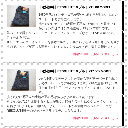
【送料無料】RESOLUTE リゾルト 711 XX MODEL
1950年代のインディゴ色が濃い生地を再現した、太めの
ストレートモデルになります。
洗うたびにデニムの表面が毛羽立つのは710と同様です
が、オンスは半オンス程度軽い13オンス前半です。
革パッチや隠しリベット、オフセットセンターループなど、LEVI'S 501XXのディ
ティールを再現。
オリジナルのボーイズモデルを参考に製作し、腰まわりをスッキリさせておりま
すので、ヒップが落ちる事無くキレイな太いシルエットがお楽しみ頂けます。
価格:28,000円(税込 30,800円)
～
【送料無料】RESOLUTE リゾルト 712 505 MODEL
Levi's505をモチーフにした膝から下がテーパードされて
いるストレートモデルになります。710の生地(13オンス
後半)に防縮加工（サンフォライズド）を施してありま
す。
洗うたびに毛羽立つ生地表面の毛はあらかじめ焼いてあります。
同サイズの710と比較すると股上が浅く、腰幅とワタリはやや大きくなります。
裾幅は710よりも若干細い為、よりテーパードが強調されるシルエットです。
RESOLUTE唯一のジッパーフライモデルになります。
価格:24,000円(税込 26,400円)
～