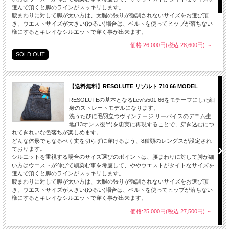
選んで頂くと脚のラインがスッキリします。
腰まわりに対して脚が太い方は、太腿の張りが強調されないサイズをお選び頂
き、ウエストサイズが大きい(ゆるい)場合は、ベルトを使ってヒップが落ちない
様にするとキレイなシルエットで穿く事が出来ます。
価格:26,000円(税込 28,600円)
～
SOLD OUT
【送料無料】RESOLUTE リゾルト 710 66 MODEL
RESOLUTEの基本となるLevi's501 66をモチーフにした細
身のストレートモデルになります。
洗うたびに毛羽立つヴィンテージ リーバイスのデニム生
地(13オンス後半)を忠実に再現することで、穿き込むにつ
れてきれいな色落ちが楽しめます。
どんな体形でもなるべく丈を切らずに穿けるよう、8種類のレングスが設定され
ております。
シルエットを重視する場合のサイズ選びのポイントは、腰まわりに対して脚が細
い方はウエストが伸びて馴染む事を考慮して、ややウエストがタイトなサイズを
選んで頂くと脚のラインがスッキリします。
腰まわりに対して脚が太い方は、太腿の張りが強調されないサイズをお選び頂
き、ウエストサイズが大きい(ゆるい)場合は、ベルトを使ってヒップが落ちない
様にするとキレイなシルエットで穿く事が出来ます。
価格:25,000円(税込 27,500円)
～