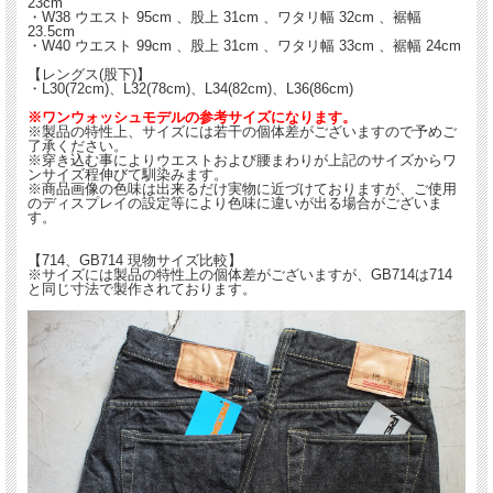
23cm
・W38 ウエスト 95cm 、股上 31cm 、ワタリ幅 32cm 、裾幅
23.5cm
・W40 ウエスト 99cm 、股上 31cm 、ワタリ幅 33cm 、裾幅 24cm
【レングス(股下)】
・L30(72cm)、L32(78cm)、L34(82cm)、L36(86cm)
※ワンウォッシュモデルの参考サイズになります。
※製品の特性上、サイズには若干の個体差がございますので予めご
了承ください。
※穿き込む事によりウエストおよび腰まわりが上記のサイズからワ
ンサイズ程伸びて馴染みます。
※商品画像の色味は出来るだけ実物に近づけておりますが、ご使用
のディスプレイの設定等により色味に違いが出る場合がございま
す。
【714、GB714 現物サイズ比較】
※サイズには製品の特性上の個体差がございますが、GB714は714
と同じ寸法で製作されております。