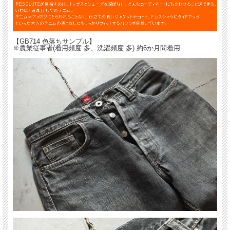
【GB714 色落ちサンプル】
※農業従事者(着用頻度 多、洗濯頻度 多) 約6か月間着用