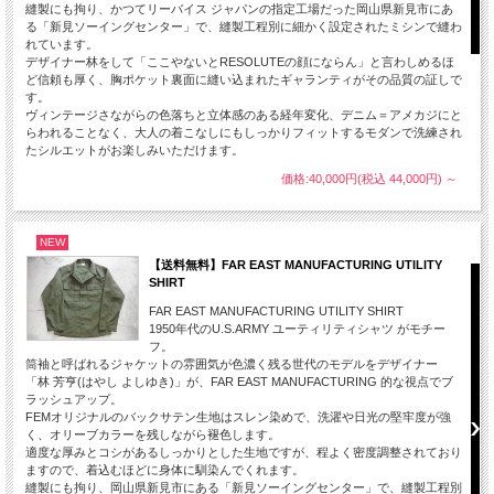
縫製にも拘り、かつてリーバイス ジャパンの指定工場だった岡山県新見市にあ
る「新見ソーイングセンター」で、縫製工程別に細かく設定されたミシンで縫わ
れています。
デザイナー林をして「ここやないとRESOLUTEの顔にならん」と言わしめるほ
ど信頼も厚く、胸ポケット裏面に縫い込まれたギャランティがその品質の証しで
す。
ヴィンテージさながらの色落ちと立体感のある経年変化、デニム＝アメカジにと
らわれることなく、大人の着こなしにもしっかりフィットするモダンで洗練され
たシルエットがお楽しみいただけます。
価格:40,000円(税込 44,000円)
～
NEW
【送料無料】FAR EAST MANUFACTURING UTILITY
SHIRT
FAR EAST MANUFACTURING UTILITY SHIRT
1950年代のU.S.ARMY ユーティリティシャツ がモチー
フ。
筒袖と呼ばれるジャケットの雰囲気が色濃く残る世代のモデルをデザイナー
「林 芳亨(はやし よしゆき)」が、FAR EAST MANUFACTURING 的な視点でブ
ラッシュアップ。
FEMオリジナルのバックサテン生地はスレン染めで、洗濯や日光の堅牢度が強
く、オリーブカラーを残しながら褪色します。
適度な厚みとコシがあるしっかりとした生地ですが、程よく密度調整されており
ますので、着込むほどに身体に馴染んでくれます。
縫製にも拘り、岡山県新見市にある「新見ソーイングセンター」で、縫製工程別