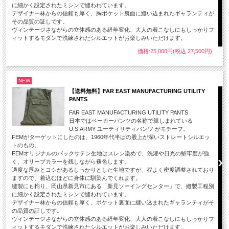
に細かく設定されたミシンで縫われています。
デザイナー林からの信頼も厚く、胸ポケット裏面に縫い込まれたギャランティが
その品質の証しです。
ヴィンテージさながらの立体感のある経年変化、大人の着こなしにもしっかりフ
ィットするモダンで洗練されたシルエットがお楽しみいただけます。
価格:25,000円(税込 27,500円)
NEW
【送料無料】FAR EAST MANUFACTURING UTILITY
PANTS
FAR EAST MANUFACTURING UTILITY PANTS
日本ではベーカーパンツの名称で親しまれている
U.S.ARMY ユーティリティパンツ がモチーフ。
FEMがターゲットにしたのは、1960年代半ばの股上が深いストレートシルエッ
トのもの。
FEMオリジナルのバックサテン生地はスレン染めで、洗濯や日光の堅牢度が強
く、オリーブカラーを残しながら褪色します。
適度な厚みとコシがあるしっかりとした生地ですが、程よく密度調整されており
ますので、着込むほどに身体に馴染んでくれます。
縫製にも拘り、岡山県新見市にある「新見ソーイングセンター」で、縫製工程別
に細かく設定されたミシンで縫われています。
デザイナー林からの信頼も厚く、ポケット裏面に縫い込まれたギャランティがそ
の品質の証しです。
ヴィンテージさながらの立体感のある経年変化、大人の着こなしにもしっかりフ
ィットするモダンで洗練されたシルエットがお楽しみいただけます。