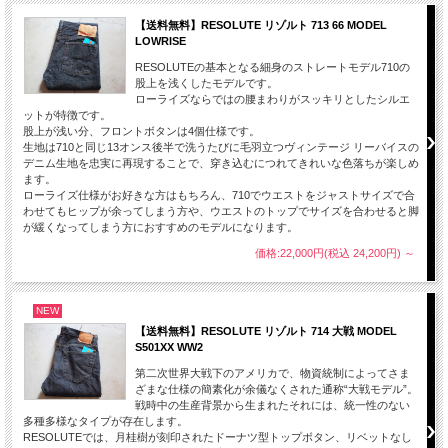
【送料無料】RESOLUTE リゾルト 713 66 MODEL
LOWRISE
RESOLUTEの基本となる細身のストレートモデル710の
股上を浅くしたモデルです。
ローライズならではの腰まわりがスッキリとしたシルエ
ットが特徴です。
股上が浅い分、フロントボタンは4個仕様です。
生地は710と同じ13オンス後半で洗うたびに毛羽立つヴィンテージ リーバイスの
デニム生地を忠実に再現することで、穿き込むにつれてきれいな色落ちが楽しめ
ます。
ローライズ仕様がお好きな方はもちろん、710でウエストをジャストサイズで合
わせてもヒップが余ってしまう方や、ウエストのトップでサイズを合わせると脚
が緩くなってしまう方におすすめのモデルになります。
価格:22,000円(税込 24,200円)
～
NEW
【送料無料】RESOLUTE リゾルト 714 大戦 MODEL
S501XX WW2
第二次世界大戦下のアメリカで、物資統制によってさま
ざまな仕様の簡素化が余儀なくされた通称“大戦モデル”。
戦時中の生産背景から生まれたそれには、統一性のない
多種多様なタイプが存在します。
RESOLUTEでは、月桂樹が刻印されたドーナツ型トップボタン、リベットなし