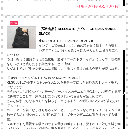
価格:26,000円(税込 28,600円)
NEW
【送料無料】RESOLUTE リゾルト GB710 66 MODEL
BLACK
◆RESOLUTE 15TH ANNIVERSARY◆
インディゴ染めに比べて、糸の芯を白く残すことが難し
い黒デニムは、良くも悪くもほんやりとした色落ちにな
りやすい。
今回、新たに開発された染色技術、通称「ゴーストブラック」によって、芯の白
をしっかりと残したまま染色することに成功。
リゾルト初のブラックデニムに相応しい、激しく濃淡の出る色落ちが楽しめる。
【RESOLUTE リゾルト GB710 66 MODEL BLACK】
RESOLUTEの基本となるLevi's501 66をモチーフにした細身のストレートモデル
になります。
洗うたびに毛羽立つヴィンテージ リーバイスのデニム生地(13オンス後半)を忠実
に再現することで、穿き込むにつれてきれいな色落ちが楽しめます。
どんな体形でもなるべく丈を切らずに穿けるよう、8種類のレングスが設定され
ております。
カジュアルな着こなしはもちろんのこと、ジャケットなどのドレスアイテムに合
わせても品を損なわない汎用性の高さは、ブラックデニムに置き換わっても健
在。
シルエットを重視する場合のサイズ選びのポイントは、腰まわりに対して脚が細
い方はウエストが伸びて馴染む事を考慮して、ややウエストがタイトなサイズを