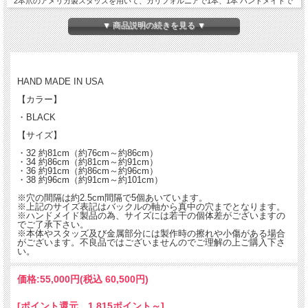
2本爪のアメリカ製スタッズを用いて、カリフォルニアで1本、1本 ハンドメイドで
制作し、古き良きヴィンテージの“ものづくり”を再現しています。
▼ 商品説明の続きを見る ▼
HTCスタッズベルトは、手にした瞬間が完成ではなく、使い込んでからが完成形。
永くご愛用いただく事で最高の経年変化をお楽しみいただけます。
HAND MADE IN USA
【カラー】
・BLACK
【サイズ】
・32 約81cm（約76cm～約86cm）
・34 約86cm（約81cm～約91cm）
・36 約91cm（約86cm～約96cm）
・38 約96cm（約91cm～約101cm）
※穴の間隔は約2.5cm間隔で5個あいています。
※上記のサイズ表記はバックルの軸から真中の穴までとなります。
※ハンドメイド製品の為、サイズには若干の個体差がございますの
でご了承下さい。
※本体やスタッズ及び金属部分には製作時の擦れや小傷がある場合
がございます。不良品ではございませんのでご理解の上ご購入下さ
い。
価格:
55,000円
(税込 60,500円)
[ポイント還元 1,815ポイント～]