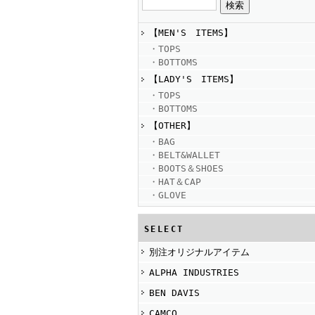
【MEN'S ITEMS】
・TOPS
・BOTTOMS
【LADY'S ITEMS】
・TOPS
・BOTTOMS
【OTHER】
・BAG
・BELT&WALLET
・BOOTS＆SHOES
・HAT＆CAP
・GLOVE
SELECT
別注オリジナルアイテム
ALPHA INDUSTRIES
BEN DAVIS
CAMCO