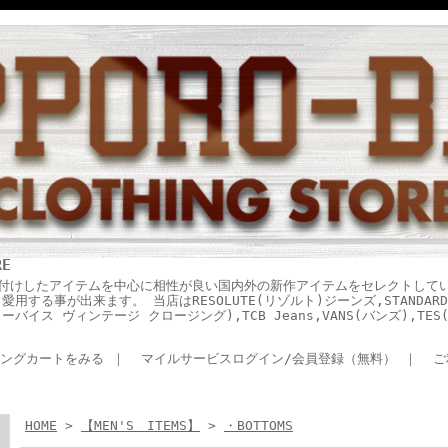
RE
付けしたアイテムを中心に相性が良い国内外の新作アイテムをセレクトして
する事が出来ます。 当店はRESOLUTE(リゾルト)ジーンズ,STANDARD 
ING(リーバイス ヴィンテージ クロージング),TCB Jeans,VANS(バンズ),T
ングカートをみる
｜
マイルサービスログイン/会員登録（無料）
｜
ご
HOME
>
【MEN'S ITEMS】
>
・BOTTOMS