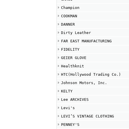
Champion
COOKMAN
DANNER
Dirty Leather
FAR EAST MANUFACTURING
FIDELITY
GEIER GLOVE
Healthknit
HTC(Hollywood Trading Co.)
Johnson Motors, Inc.
KELTY
Lee ARCHIVES
Levi's
LEVI’S VINTAGE CLOTHING
PENNEY'S