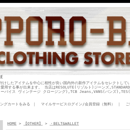
RE
付けしたアイテムを中心に相性が良い国内外の新作アイテムをセレクトして
する事が出来ます。 当店はRESOLUTE(リゾルト)ジーンズ,STANDARD 
ING(リーバイス ヴィンテージ クロージング),TCB Jeans,VANS(バンズ),T
ングカートをみる
｜
マイルサービスログイン/会員登録（無料）
｜
ご
HOME
>
【OTHER】
>
・BELT&WALLET