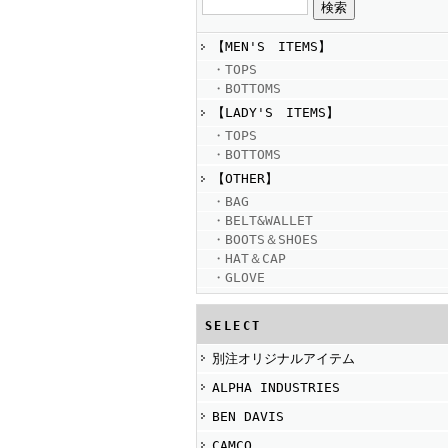
【MEN'S ITEMS】
・TOPS
・BOTTOMS
【LADY'S ITEMS】
・TOPS
・BOTTOMS
【OTHER】
・BAG
・BELT&WALLET
・BOOTS＆SHOES
・HAT＆CAP
・GLOVE
SELECT
別注オリジナルアイテム
ALPHA INDUSTRIES
BEN DAVIS
CAMCO