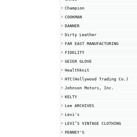
Champion
COOKMAN
DANNER
Dirty Leather
FAR EAST MANUFACTURING
FIDELITY
GEIER GLOVE
Healthknit
HTC(Hollywood Trading Co.)
Johnson Motors, Inc.
KELTY
Lee ARCHIVES
Levi's
LEVI’S VINTAGE CLOTHING
PENNEY'S