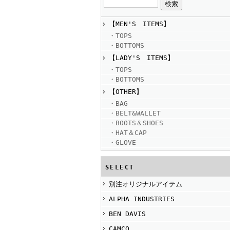
【MEN'S ITEMS】
・TOPS
・BOTTOMS
【LADY'S ITEMS】
・TOPS
・BOTTOMS
【OTHER】
・BAG
・BELT&WALLET
・BOOTS＆SHOES
・HAT＆CAP
・GLOVE
SELECT
別注オリジナルアイテム
ALPHA INDUSTRIES
BEN DAVIS
CAMCO