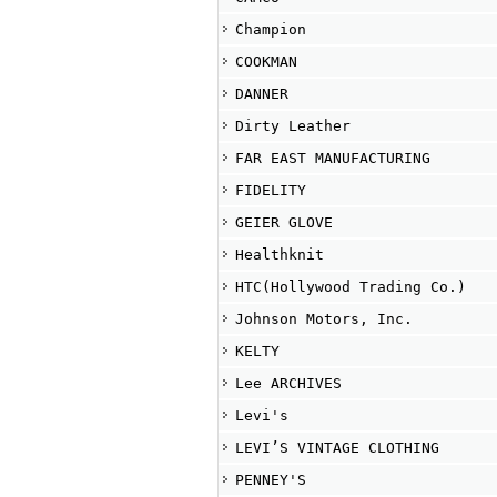
Champion
COOKMAN
DANNER
Dirty Leather
FAR EAST MANUFACTURING
FIDELITY
GEIER GLOVE
Healthknit
HTC(Hollywood Trading Co.)
Johnson Motors, Inc.
KELTY
Lee ARCHIVES
Levi's
LEVI’S VINTAGE CLOTHING
PENNEY'S