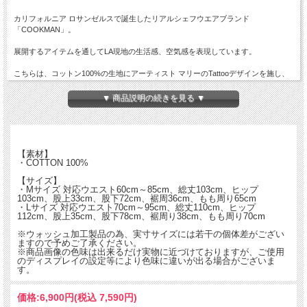
カリフォルニア ロサンゼルスで誕生したリアルシェフウエアブランド
「COOKMAN」。
展開するアイテムを通してLA現地の生活感、空気感を表現しています。
こちらは、コットン100%の生地にアーティスト マリーのTattooデザインを施し、
ハードウォッシュをかけたシェフパンツです。
▼ 商品説明の続きを見る ▼
表情の変化が楽しめるこだわりの1本です。
【素材】
・COTTON 100%
【サイズ】
・Mサイズ 対応ウエスト60cm～85cm、総丈103cm、ヒップ
103cm、股上33cm、股下72cm、裾周36cm、もも周り65cm
・Lサイズ 対応ウエスト70cm～95cm、総丈110cm、ヒップ
112cm、股上35cm、股下78cm、裾周り38cm、もも周り70cm
※ウォッシュ加工製品の為、実寸サイズには若干の個体差がござい
ますので予めご了承ください。
※商品画像の色味は出来るだけ実物に近づけておりますが、ご使用
のディスプレイの設定等により色味に違いが出る場合がございま
す。
価格:
6,900円
(税込 7,590円)