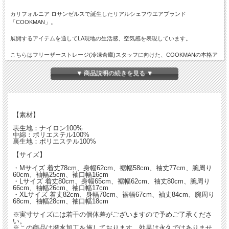
カリフォルニア ロサンゼルスで誕生したリアルシェフウエアブランド
「COOKMAN」。
展開するアイテムを通してLA現地の生活感、空気感を表現しています。
こちらはフリーザーストレージ(冷凍倉庫)スタッフに向けた、COOKMANの本格ア
ウター「フリーザージャケット」です。
▼ 商品説明の続きを見る ▼
防寒はもちろんの事、タフな防水ナイロンは現場でのハードな作業にも耐えること
ができます。
計5つの大きなポケットは収納力も高く、左胸のポケットはIDを必要に応じて収納
出来ます。
【素材】
表生地：ナイロン100%
安全面にも考慮し、リフレクターテープを完備しています。
中綿：ポリエステル100%
裏生地：ポリエステル100%
1番のギミックは右腕の白熊のラバーワッペン。
【サイズ】
寒さに反応して、ワッペンの白熊が”赤いマフラーを巻いた状態”に変化する遊びご
・Mサイズ 着丈78cm、身幅62cm、裾幅58cm、袖丈77cm、腕周り
ごろも兼ね備えております。
60cm、袖幅25cm、袖口幅16cm
・Lサイズ 着丈80cm、身幅65cm、裾幅62cm、袖丈80cm、腕周り
66cm、袖幅26cm、袖口幅17cm
・XLサイズ 着丈82cm、身幅70cm、裾幅67cm、袖丈84cm、腕周り
68cm、袖幅28cm、袖口幅18cm
※実寸サイズには若干の個体差がございますので予めご了承くださ
い。
※この商品は撥水加工を施しております。効果は永久ではありませ