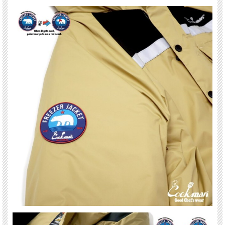
『COOKMAN Los Angeles California』
「機能的で動きやすく料理をクリエイトする時もっとカッコいいウエアは無い
か？」
そんなアメリカ西海岸の料理人の要望を満たす為に生れたのがCOOKMANです。
そのデザイン及び機能性の高さから彼らがキッチンで創作活動をする時のみなら
ず、Off Dutyの場面でも好んで使用され、one mile wearとして完全にその地位を確
立。
手ごろな価格とそのデザインの豊富さから、今では料理人の特別なアイテムではな
く、年齢や性別を選ばないNo Gender and Age gapなアイテムとして多くの人たち
から支持されています。