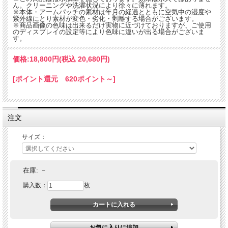
ん。クリーニングや洗濯状況により徐々に薄れます。
※本体・アームパッチの素材は年月の経過とともに空気中の湿度や
紫外線にとり素材が変色・劣化・剥離する場合がございます。
※商品画像の色味は出来るだけ実物に近づけておりますが、ご使用
のディスプレイの設定等により色味に違いが出る場合がございま
す。
価格:
18,800円
(税込 20,680円)
[ポイント還元 620ポイント～]
注文
サイズ：
在庫:
－
購入数：
枚