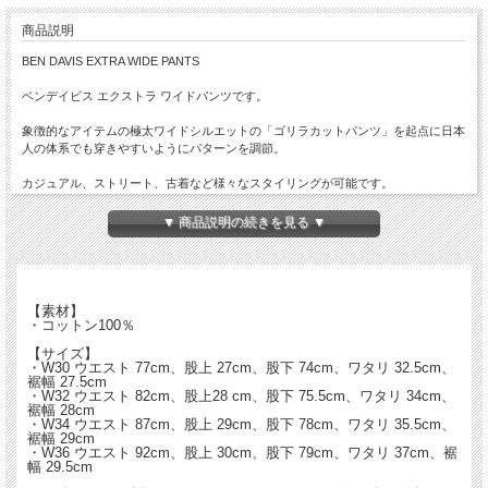
商品説明
BEN DAVIS EXTRA WIDE PANTS
ベンデイビス エクストラ ワイドパンツです。
象徴的なアイテムの極太ワイドシルエットの「ゴリラカットパンツ」を起点に日本
人の体系でも穿きやすいようにパターンを調節。
カジュアル、ストリート、古着など様々なスタイリングが可能です。
厚手で耐久性に優れながら馴染みやすく経年変化もポリコットンのT/C系とは違っ
▼ 商品説明の続きを見る ▼
た風合いが楽しめるコットン100％のヘヴィなカツラギを使用。
タフで朽ちないワークウエアの素材感、今の時代にあったサイズ感とヴィンテージ
要素を融合した素晴らしいアイテムです。
【素材】
・コットン100％
【BEN DAVIS（ベンデイビス）】
【サイズ】
1935年カリフォルニア州サンフランシスコで創業のアメリカを代表するワークブ
・W30 ウエスト 77cm、股上 27cm、股下 74cm、ワタリ 32.5cm、
ランドの老舗です。
裾幅 27.5cm
当時のLevi Strauss & Co（リーバイス社）で働いていたサイモン・デービスが、息
・W32 ウエスト 82cm、股上28 cm、股下 75.5cm、ワタリ 34cm、
裾幅 28cm
子ベンの名を冠して立ち上げたブランドになります。
・W34 ウエスト 87cm、股上 29cm、股下 78cm、ワタリ 35.5cm、
ベンの祖父にあたるヤコブ・デイビスはポケット・リベットを発明し、リーバイ・
裾幅 29cm
ストラウスと共同出資のもと、リベット補強の特許を取得した事はあまりにも有名
・W36 ウエスト 92cm、股上 30cm、股下 79cm、ワタリ 37cm、裾
です。
幅 29.5cm